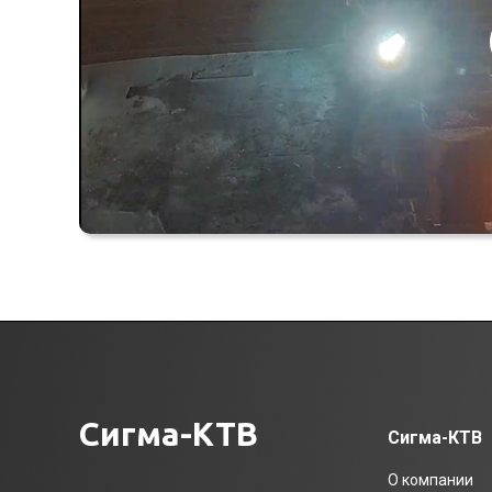
Е TV
Сигма-КТВ
Сигма-КТВ
О компании